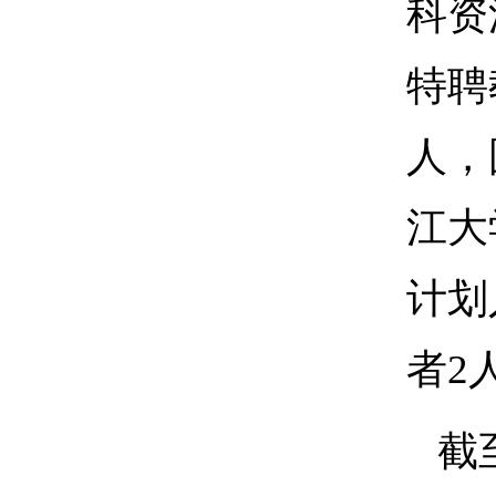
科资
特聘
人，
江大
计划
者2
截