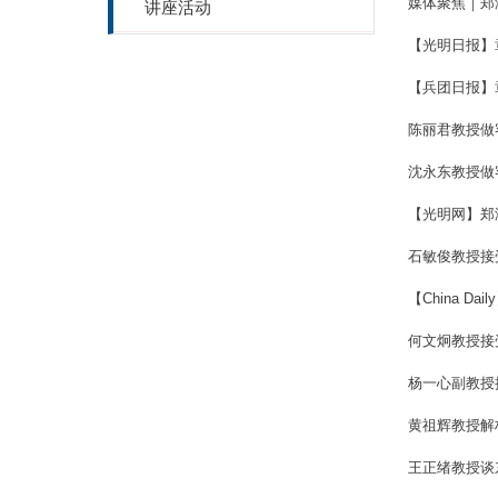
媒体聚焦｜郑
讲座活动
【光明日报】
【兵团日报】
陈丽君教授做客
沈永东教授做
【光明网】郑
石敏俊教授接受
【China Daily
何文炯教授接
杨一心副教授
黄祖辉教授解
王正绪教授谈