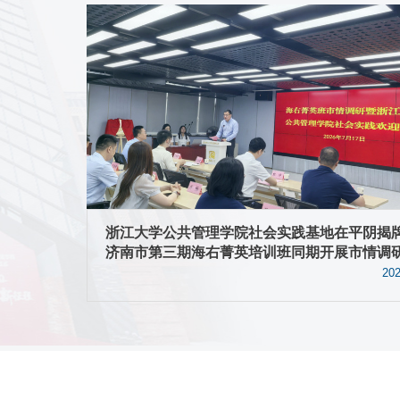
国主会场
浙江大学公共管理学院社会实践基地在平阴揭
济南市第三期海右菁英培训班同期开展市情调
26.06.08
202